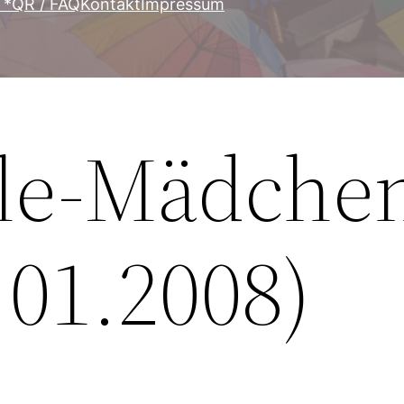
T*QR / FAQ
Kontakt
Impressum
le-Mädche
.01.2008)