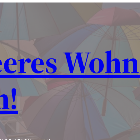
eeres Woh
n!