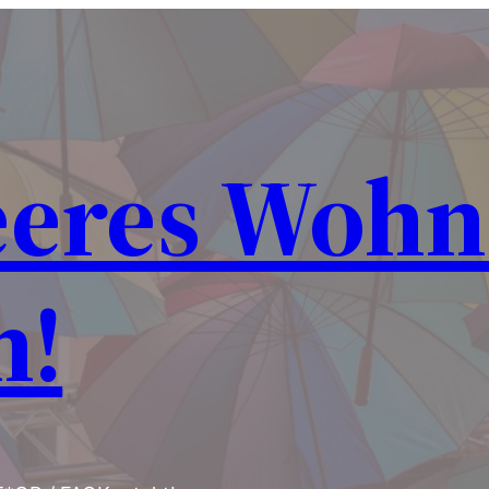
eeres Woh
n!