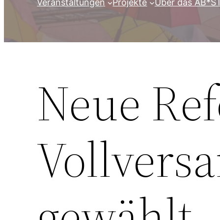
Veranstaltungen
Projekte
Über das AB*S
Neue Ref
Vollver
gewählt