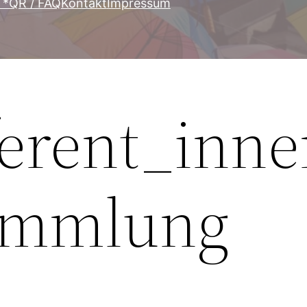
T*QR / FAQ
Kontakt
Impressum
erent_inne
sammlung