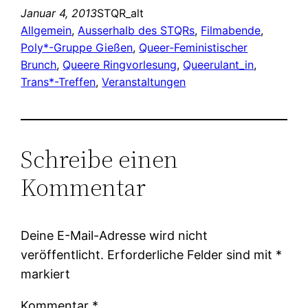
Januar 4, 2013
STQR_alt
Allgemein
, 
Ausserhalb des STQRs
, 
Filmabende
, 
Poly*-Gruppe Gießen
, 
Queer-Feministischer
Brunch
, 
Queere Ringvorlesung
, 
Queerulant_in
, 
Trans*-Treffen
, 
Veranstaltungen
Schreibe einen
Kommentar
Deine E-Mail-Adresse wird nicht
veröffentlicht.
Erforderliche Felder sind mit
*
markiert
Kommentar
*